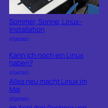
Sommer, Sonne, Linux-
Installation
Allgemein
Kann ich noch ein Linux
haben?
Allgemein
Alles neu macht Linux im
Mai
Allgemein
Im April den Rechner von