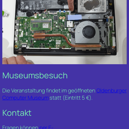
Museumsbesuch
Die Veranstaltung findet im geöffneten
Oldenburger
Computer Museum
statt (Eintritt 5 €).
Kontakt
Fragen können
per E-